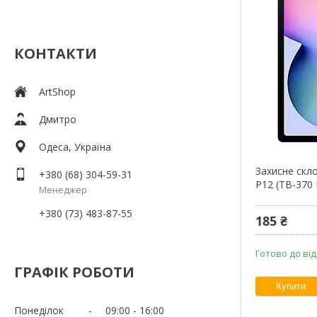
КОНТАКТИ
ArtShop
Дмитро
Одеса, Україна
Захисне скл
+380 (68) 304-59-31
P12 (TB-370 
Менеджер
+380 (73) 483-87-55
185 ₴
Готово до ві
ГРАФІК РОБОТИ
Купити
Понеділок
09:00
16:00