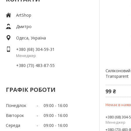
ArtShop
Дмитро
Одеса, Україна
+380 (68) 304-59-31
Менеджер
+380 (73) 483-87-55
Силіконовий
Transparent
ГРАФІК РОБОТИ
99 ₴
Немає в наяв
Понеділок
09:00
16:00
Вівторок
09:00
16:00
+380 (68) 304-
Менеджер
Середа
09:00
16:00
+380 (73) 483-