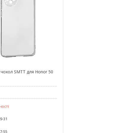
 чохол SMTT для Honor 50
ності
59-31
87-55