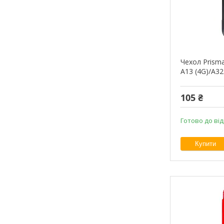
Чехол Prism
A13 (4G)/A32 
105 ₴
Готово до ві
Купити