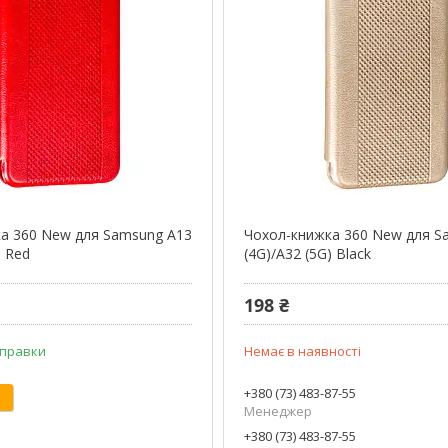
а 360 New для Samsung A13
Чохол-книжка 360 New для S
) Red
(4G)/A32 (5G) Black
198 ₴
дправки
Немає в наявності
+380 (73) 483-87-55
Менеджер
+380 (73) 483-87-55