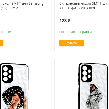
 чохол SMTT для Samsung
Силіконовий чохол SMTT для
 (5G) Purple
A13 (4G)/A32 (5G) Red
128 ₴
дправки
Готово до відправки
Купити