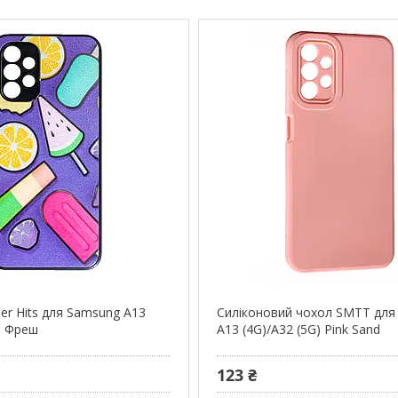
r Hits для Samsung A13
Силіконовий чохол SMTT для
) Фреш
A13 (4G)/A32 (5G) Pink Sand
123 ₴