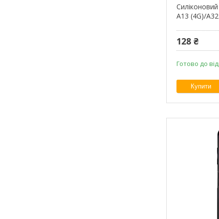
Силіконовий
A13 (4G)/A32
128 ₴
Готово до ві
Купити