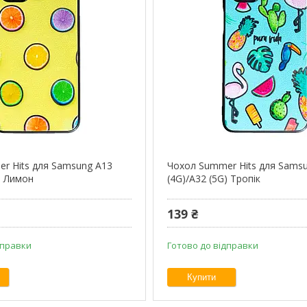
r Hits для Samsung A13
Чохол Summer Hits для Sams
) Лимон
(4G)/A32 (5G) Тропік
139 ₴
дправки
Готово до відправки
Купити