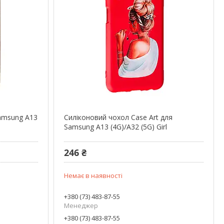
amsung A13
Силіконовий чохол Case Art для
Samsung A13 (4G)/A32 (5G) Girl
246 ₴
Немає в наявності
+380 (73) 483-87-55
Менеджер
+380 (73) 483-87-55