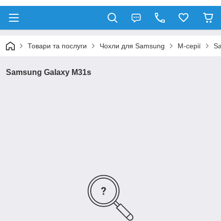
Товари та послуги
Чохли для Samsung
М-серії
S
Samsung Galaxy M31s