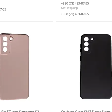
+380 (73) 483-87-55
Менеджер
87-55
+380 (73) 483-87-55
e SMTT для Samsung S21
Силікон Case SMTT для Sams