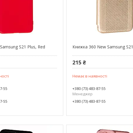
Samsung S21 Plus, Red
Книжка 360 New Samsung S21 
215 ₴
ності
Немає в наявності
87-55
+380 (73) 483-87-55
Менеджер
87-55
+380 (73) 483-87-55