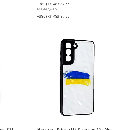
+380 (73) 483-87-55
Менеджер
+380 (73) 483-87-55
ung S21
Накладка Prisma UA Samsung S21 Plus,