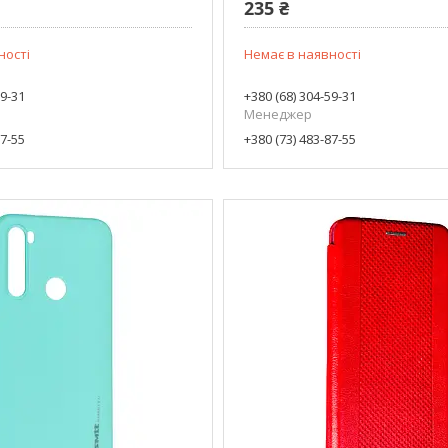
235 ₴
ності
Немає в наявності
59-31
+380 (68) 304-59-31
Менеджер
87-55
+380 (73) 483-87-55