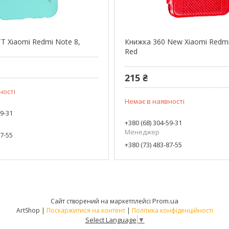
T Xiaomi Redmi Note 8,
Книжка 360 New Xiaomi Redmi
Red
215 ₴
ності
Немає в наявності
59-31
+380 (68) 304-59-31
Менеджер
87-55
+380 (73) 483-87-55
Prom.ua
Сайт створений на маркетплейсі
ArtShop |
Поскаржитися на контент
|
Політика конфіденційності
Select Language
▼